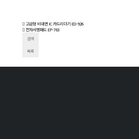
고급형 비대면 IC 카드리더기 ED-926
전자서명패드 EP-763
검색
목록