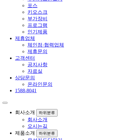
포스
키오스크
부가장비
프로그램
인기제품
제휴업체
체인점·협력업체
제휴문의
고객센터
공지사항
자료실
상담문의
온라인문의
1588-8041
회사소개
하위분류
회사소개
오시는길
제품소개
하위분류