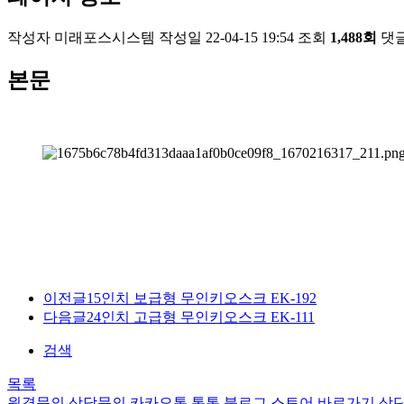
작성자
미래포스시스템
작성일
22-04-15 19:54
조회
1,488회
댓
본문
이전글
15인치 보급형 무인키오스크 EK-192
다음글
24인치 고급형 무인키오스크 EK-111
검색
목록
원격문의
상담문의
카카오톡
톡톡
블로그
스토어
바로가기
상