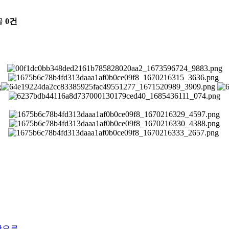
글
0건
단으로