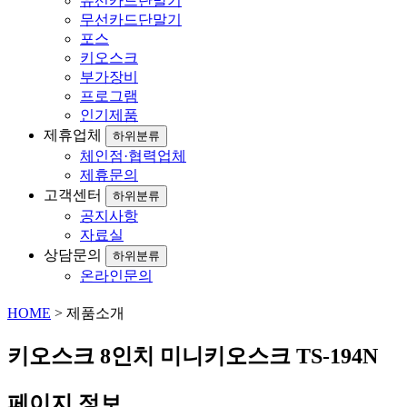
유선카드단말기
무선카드단말기
포스
키오스크
부가장비
프로그램
인기제품
제휴업체
하위분류
체인점·협력업체
제휴문의
고객센터
하위분류
공지사항
자료실
상담문의
하위분류
온라인문의
HOME
> 제품소개
키오스크
8인치 미니키오스크 TS-194N
페이지 정보