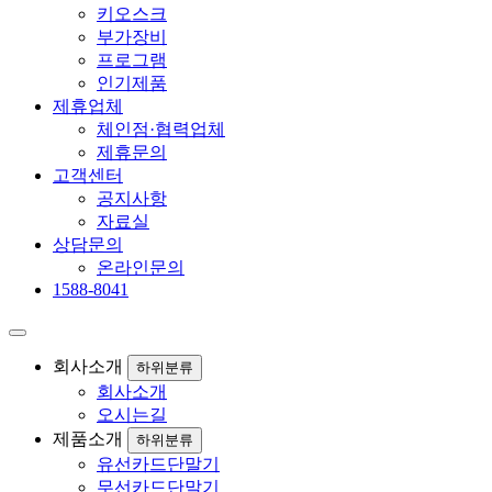
키오스크
부가장비
프로그램
인기제품
제휴업체
체인점·협력업체
제휴문의
고객센터
공지사항
자료실
상담문의
온라인문의
1588-8041
회사소개
하위분류
회사소개
오시는길
제품소개
하위분류
유선카드단말기
무선카드단말기