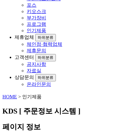
포스
키오스크
부가장비
프로그램
인기제품
제휴업체
하위분류
체인점·협력업체
제휴문의
고객센터
하위분류
공지사항
자료실
상담문의
하위분류
온라인문의
HOME
> 인기제품
KDS [ 주문정보 시스템 ]
페이지 정보